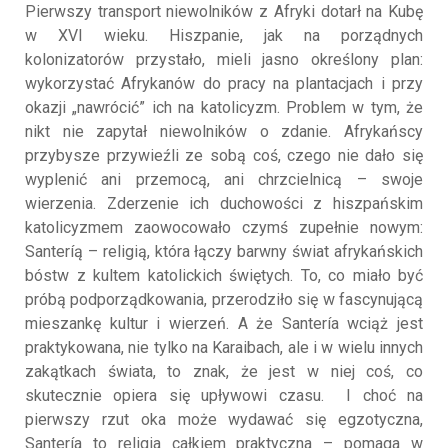
Pierwszy transport niewolników z Afryki dotarł na Kubę
w XVI wieku. Hiszpanie, jak na porządnych
kolonizatorów przystało, mieli jasno określony plan:
wykorzystać Afrykanów do pracy na plantacjach i przy
okazji „nawrócić” ich na katolicyzm. Problem w tym, że
nikt nie zapytał niewolników o zdanie. Afrykańscy
przybysze przywieźli ze sobą coś, czego nie dało się
wyplenić ani przemocą, ani chrzcielnicą – swoje
wierzenia. Zderzenie ich duchowości z hiszpańskim
katolicyzmem zaowocowało czymś zupełnie nowym:
Santeríą – religią, która łączy barwny świat afrykańskich
bóstw z kultem katolickich świętych. To, co miało być
próbą podporządkowania, przerodziło się w fascynującą
mieszankę kultur i wierzeń. A że Santería wciąż jest
praktykowana, nie tylko na Karaibach, ale i w wielu innych
zakątkach świata, to znak, że jest w niej coś, co
skutecznie opiera się upływowi czasu. I choć na
pierwszy rzut oka może wydawać się egzotyczna,
Santería to religia całkiem praktyczna – pomaga w