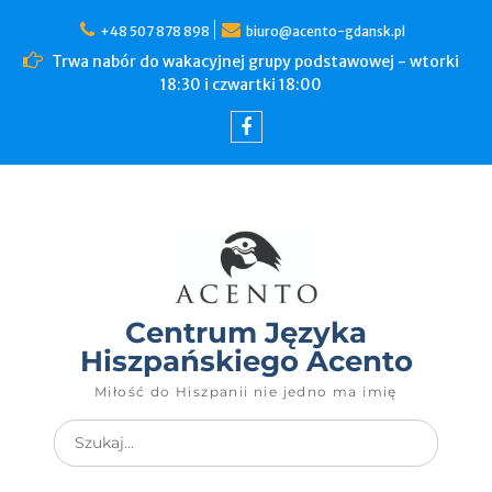
+48 507 878 898
biuro@acento-gdansk.pl
Trwa nabór do wakacyjnej grupy podstawowej - wtorki
18:30 i czwartki 18:00
Centrum Języka
Hiszpańskiego Acento
Miłość do Hiszpanii nie jedno ma imię