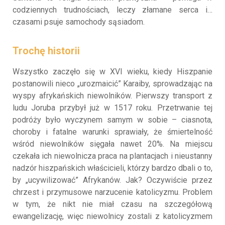
codziennych trudnościach, leczy złamane serca i…
czasami psuje samochody sąsiadom.
Trochę historii
Wszystko zaczęło się w XVI wieku, kiedy Hiszpanie
postanowili nieco „urozmaicić” Karaiby, sprowadzając na
wyspy afrykańskich niewolników. Pierwszy transport z
ludu Joruba przybył już w 1517 roku. Przetrwanie tej
podróży było wyczynem samym w sobie – ciasnota,
choroby i fatalne warunki sprawiały, że śmiertelność
wśród niewolników sięgała nawet 20%. Na miejscu
czekała ich niewolnicza praca na plantacjach i nieustanny
nadzór hiszpańskich właścicieli, którzy bardzo dbali o to,
by „ucywilizować” Afrykanów. Jak? Oczywiście przez
chrzest i przymusowe narzucenie katolicyzmu. Problem
w tym, że nikt nie miał czasu na szczegółową
ewangelizację, więc niewolnicy zostali z katolicyzmem