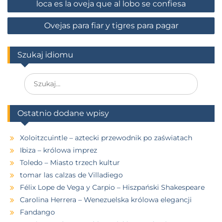
loca es la oveja que al lobo se confiesa
Ovejas para fiar y tigres para pagar
Szukaj idiomu
Ostatnio dodane wpisy
Xoloitzcuintle – aztecki przewodnik po zaświatach
Ibiza – królowa imprez
Toledo – Miasto trzech kultur
tomar las calzas de Villadiego
Félix Lope de Vega y Carpio – Hiszpański Shakespeare
Carolina Herrera – Wenezuelska królowa elegancji
Fandango