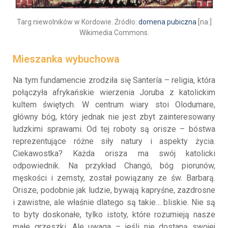
Targ niewolników w Kordowie. Źródło:
domena pubiczna
[na:]
Wikimedia Commons.
Mieszanka wybuchowa
Na tym fundamencie zrodziła się Santería – religia, która
połączyła afrykańskie wierzenia Joruba z katolickim
kultem świętych. W centrum wiary stoi Olodumare,
główny bóg, który jednak nie jest zbyt zainteresowany
ludzkimi sprawami. Od tej roboty są orisze – bóstwa
reprezentujące różne siły natury i aspekty życia.
Ciekawostka? Każda orisza ma swój katolicki
odpowiednik. Na przykład Changó, bóg piorunów,
męskości i zemsty, został powiązany ze św. Barbarą.
Orisze, podobnie jak ludzie, bywają kapryśne, zazdrosne
i zawistne, ale właśnie dlatego są takie… bliskie. Nie są
to byty doskonałe, tylko istoty, które rozumieją nasze
małe grzeszki. Ale uwaga – jeśli nie dostaną swojej