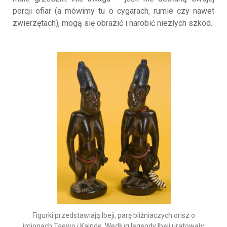
porcji ofiar (a mówimy tu o cygarach, rumie czy nawet
zwierzętach), mogą się obrazić i narobić niezłych szkód.
Figurki przedstawiają Ibeji, parę bliźniaczych orisz o
imionach Taewo i Kainde. Według legendy Ibeji uratowały