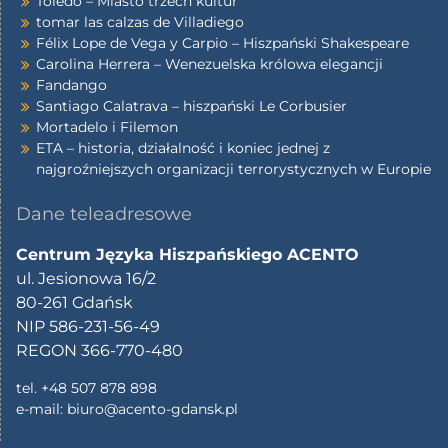
Toledo – Miasto trzech kultur
tomar las calzas de Villadiego
Félix Lope de Vega y Carpio – Hiszpański Shakespeare
Carolina Herrera – Wenezuelska królowa elegancji
Fandango
Santiago Calatrava – hiszpański Le Corbusier
Mortadelo i Filemon
ETA – historia, działalność i koniec jednej z
najgroźniejszych organizacji terrorystycznych w Europie
Dane teleadresowe
Centrum Języka Hiszpańskiego ACENTO
ul. Jesionowa 16/2
80-261 Gdańsk
NIP 586-231-56-49
REGON 366-770-480
tel. +48 507 878 898
e-mail:
biuro@acento-gdansk.pl