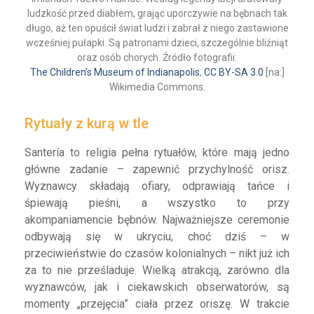
ludzkość przed diabłem, grając uporczywie na bębnach tak
długo, aż ten opuścił świat ludzi i zabrał z niego zastawione
wcześniej pułapki. Są patronami dzieci, szczególnie bliźniąt
oraz osób chorych. Źródło fotografii:
The Children’s Museum of Indianapolis
,
CC BY-SA 3.0
[na:]
Wikimedia Commons.
Rytuały z kurą w tle
Santería to religia pełna rytuałów, które mają jedno
główne zadanie – zapewnić przychylność orisz.
Wyznawcy składają ofiary, odprawiają tańce i
śpiewają pieśni, a wszystko to przy
akompaniamencie bębnów. Najważniejsze ceremonie
odbywają się w ukryciu, choć dziś – w
przeciwieństwie do czasów kolonialnych – nikt już ich
za to nie prześladuje. Wielką atrakcją, zarówno dla
wyznawców, jak i ciekawskich obserwatorów, są
momenty „przejęcia” ciała przez oriszę. W trakcie