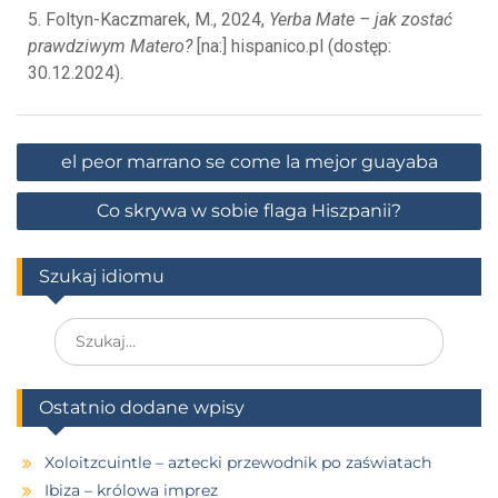
5. Foltyn-Kaczmarek, M., 2024,
Yerba Mate – jak zostać
prawdziwym Matero?
[na:] hispanico.pl (dostęp:
30.12.2024).
el peor marrano se come la mejor guayaba
Co skrywa w sobie flaga Hiszpanii?
Szukaj idiomu
Ostatnio dodane wpisy
Xoloitzcuintle – aztecki przewodnik po zaświatach
Ibiza – królowa imprez