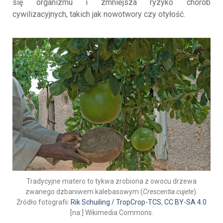
się organizmu i zmniejsza ryzyko chorób
cywilizacyjnych, takich jak nowotwory czy otyłość.
Tradycyjne matero to tykwa zrobiona z owocu drzewa
zwanego dzbaniwem kalebasowym (
Crescentia cujete
).
Źródło fotografii:
Rik Schuiling / TropCrop-TCS
,
CC BY-SA 4.0
[na:] Wikimedia Commons.