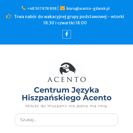
+48 507 878 898
biuro@acento-gdansk.pl
Trwa nabór do wakacyjnej grupy podstawowej - wtorki
18:30 i czwartki 18:00
Centrum Języka
Hiszpańskiego Acento
Miłość do Hiszpanii nie jedno ma imię