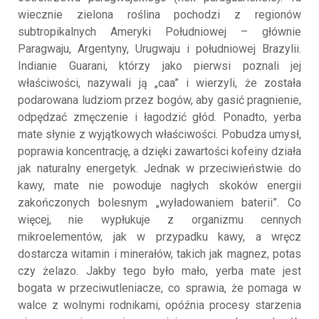
wiecznie zielona roślina pochodzi z regionów
subtropikalnych Ameryki Południowej – głównie
Paragwaju, Argentyny, Urugwaju i południowej Brazylii.
Indianie Guarani, którzy jako pierwsi poznali jej
właściwości, nazywali ją „caa” i wierzyli, że została
podarowana ludziom przez bogów, aby gasić pragnienie,
odpędzać zmęczenie i łagodzić głód. Ponadto, yerba
mate słynie z wyjątkowych właściwości. Pobudza umysł,
poprawia koncentrację, a dzięki zawartości kofeiny działa
jak naturalny energetyk. Jednak w przeciwieństwie do
kawy, mate nie powoduje nagłych skoków energii
zakończonych bolesnym „wyładowaniem baterii”. Co
więcej, nie wypłukuje z organizmu cennych
mikroelementów, jak w przypadku kawy, a wręcz
dostarcza witamin i minerałów, takich jak magnez, potas
czy żelazo. Jakby tego było mało, yerba mate jest
bogata w przeciwutleniacze, co sprawia, że pomaga w
walce z wolnymi rodnikami, opóźnia procesy starzenia