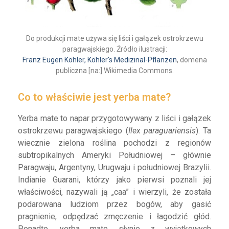
Do produkcji mate używa się liści i gałązek ostrokrzewu
paragwajskiego. Źródło ilustracji:
Franz Eugen Köhler, Köhler's Medizinal-Pflanzen
, domena
publiczna [na:] Wikimedia Commons.
Co to właściwie jest yerba mate?
Yerba mate to napar przygotowywany z liści i gałązek
ostrokrzewu paragwajskiego (
Ilex paraguariensis
). Ta
wiecznie zielona roślina pochodzi z regionów
subtropikalnych Ameryki Południowej – głównie
Paragwaju, Argentyny, Urugwaju i południowej Brazylii.
Indianie Guarani, którzy jako pierwsi poznali jej
właściwości, nazywali ją „caa” i wierzyli, że została
podarowana ludziom przez bogów, aby gasić
pragnienie, odpędzać zmęczenie i łagodzić głód.
Ponadto, yerba mate słynie z wyjątkowych