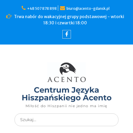
+48 507 878 898
biuro@acento-gdansk.pl
Trwa nabór do wakacyjnej grupy podstawowej - wtorki
18:30 i czwartki 18:00
Centrum Języka
Hiszpańskiego Acento
Miłość do Hiszpanii nie jedno ma imię