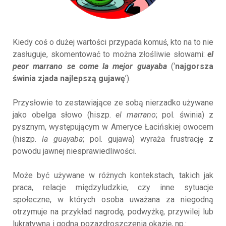
Kiedy coś o dużej wartości przypada komuś, kto na to nie
zasługuje, skomentować to można złośliwie słowami:
el
peor marrano se come la mejor guayaba
(‘
najgorsza
świnia zjada najlepszą gujawę
’).
Przysłowie to zestawiające ze sobą nierzadko używane
jako obelga słowo (hiszp.
el marrano
; pol. świnia) z
pysznym, występującym w Ameryce Łacińskiej owocem
(hiszp.
la guayaba
; pol. gujawa) wyraża frustrację z
powodu jawnej niesprawiedliwości.
Może być używane w różnych kontekstach, takich jak
praca, relacje międzyludzkie, czy inne sytuacje
społeczne, w których osoba uważana za niegodną
otrzymuje na przykład nagrodę, podwyżkę, przywilej lub
lukratywną i godną pozazdroszczenia okazję, np.: