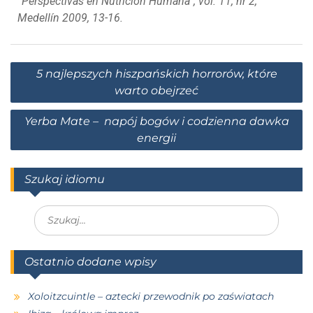
“Perspectivas en Nutrición Humana”, vol. 11, nr 2,
Medellín 2009, 13-16.
5 najlepszych hiszpańskich horrorów, które
warto obejrzeć
Yerba Mate – napój bogów i codzienna dawka
energii
Szukaj idiomu
Ostatnio dodane wpisy
Xoloitzcuintle – aztecki przewodnik po zaświatach