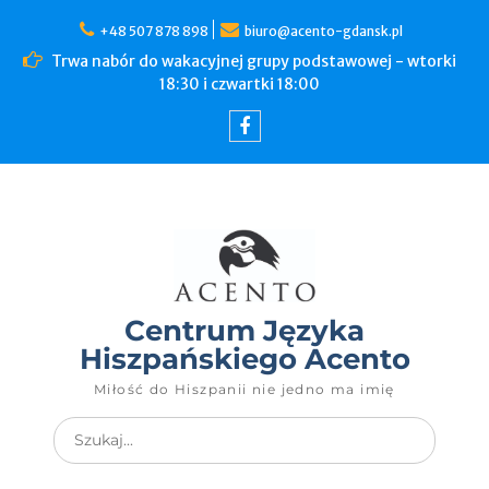
+48 507 878 898
biuro@acento-gdansk.pl
Trwa nabór do wakacyjnej grupy podstawowej - wtorki
18:30 i czwartki 18:00
Centrum Języka
Hiszpańskiego Acento
Miłość do Hiszpanii nie jedno ma imię