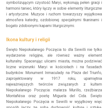
symbolizującym czystość Maryi, wykonują pełen gracji i
harmonii taniec, który łączy w sobie elementy liturgiczne
i artystyczne. Muzyce i ruchom towarzyszy wyjątkowa
atmosfera katedry, ozdobionej specjalnymi tkaninami i
bogato zdobionymi kapami liturgicznymi.
Ikona kultury i religii
Święto Niepokalanego Poczęcia to dla Sewilli nie tylko
wydarzenie religijne, ale również ważny element
kulturalny. Spacerując ulicami miasta, można podziwiać
liczne wizerunki Maryi w kościołach i na fasadach
budynków. Monument Inmaculady na Plaza del Triunfo,
zaprojektowany w 1917 roku, upamiętnia
najważniejszych twórców związanych z kultem
Niepokalanego Poczęcia: malarza Murillo, rzeźbiarza
Montañésa oraz poetę Miguela del Cida. Święto
Niepokalanego Poczęcia w Sewilli w wyjątkowy więc
sposób łączy ze sobą duchowość, kulturę i sztukę.