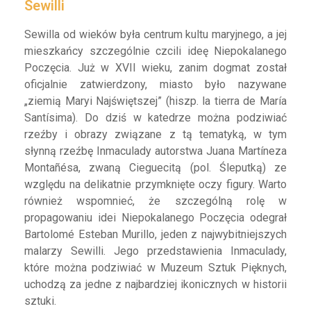
Sewilli
Sewilla od wieków była centrum kultu maryjnego, a jej
mieszkańcy szczególnie czcili ideę Niepokalanego
Poczęcia. Już w XVII wieku, zanim dogmat został
oficjalnie zatwierdzony, miasto było nazywane
„ziemią Maryi Najświętszej” (hiszp. la tierra de María
Santísima). Do dziś w katedrze można podziwiać
rzeźby i obrazy związane z tą tematyką, w tym
słynną rzeźbę Inmaculady autorstwa Juana Martíneza
Montañésa, zwaną Cieguecitą (pol. Śleputką) ze
względu na delikatnie przymknięte oczy figury. Warto
również wspomnieć, że szczególną rolę w
propagowaniu idei Niepokalanego Poczęcia odegrał
Bartolomé Esteban Murillo, jeden z najwybitniejszych
malarzy Sewilli. Jego przedstawienia Inmaculady,
które można podziwiać w Muzeum Sztuk Pięknych,
uchodzą za jedne z najbardziej ikonicznych w historii
sztuki.