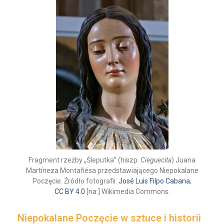
Fragment rzeźby „Śleputka” (hiszp.
Cieguecita
) Juana
Martíneza Montañésa przedstawiającego Niepokalane
Poczęcie. Źródło fotografii:
José Luis Filpo Cabana
,
CC BY 4.0
[na:] Wikimedia Commons.
Niepokalane Poczęcie w sztuce i historii