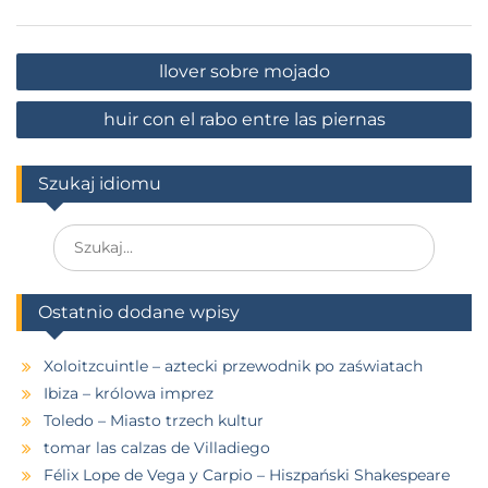
llover sobre mojado
huir con el rabo entre las piernas
Szukaj idiomu
Ostatnio dodane wpisy
Xoloitzcuintle – aztecki przewodnik po zaświatach
Ibiza – królowa imprez
Toledo – Miasto trzech kultur
tomar las calzas de Villadiego
Félix Lope de Vega y Carpio – Hiszpański Shakespeare