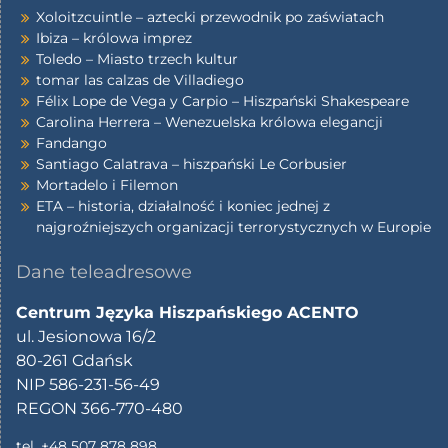
Xoloitzcuintle – aztecki przewodnik po zaświatach
Ibiza – królowa imprez
Toledo – Miasto trzech kultur
tomar las calzas de Villadiego
Félix Lope de Vega y Carpio – Hiszpański Shakespeare
Carolina Herrera – Wenezuelska królowa elegancji
Fandango
Santiago Calatrava – hiszpański Le Corbusier
Mortadelo i Filemon
ETA – historia, działalność i koniec jednej z
najgroźniejszych organizacji terrorystycznych w Europie
Dane teleadresowe
Centrum Języka Hiszpańskiego ACENTO
ul. Jesionowa 16/2
80-261 Gdańsk
NIP 586-231-56-49
REGON 366-770-480
tel. +48 507 878 898