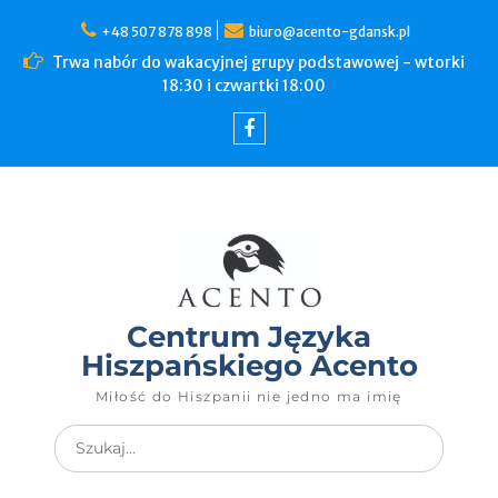
+48 507 878 898
biuro@acento-gdansk.pl
Trwa nabór do wakacyjnej grupy podstawowej - wtorki
18:30 i czwartki 18:00
Centrum Języka
Hiszpańskiego Acento
Miłość do Hiszpanii nie jedno ma imię