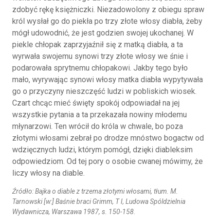
zdobyć rękę księżniczki. Niezadowolony z obiegu spraw
król wysłał go do piekła po trzy złote włosy diabła, żeby
mógł udowodnić, że jest godzien swojej ukochanej. W
piekle chłopak zaprzyjaźnił się z matką diabła, a ta
wyrwała swojemu synowi trzy złote włosy we śnie i
podarowała sprytnemu chłopakowi. Jakby tego było
mało, wyrywając synowi włosy matka diabła wypytywała
go o przyczyny nieszczęść ludzi w pobliskich wiosek.
Czart chcąc mieć święty spokój odpowiadał na jej
wszystkie pytania a ta przekazała nowiny młodemu
młynarzowi. Ten wrócił do króla w chwale, bo poza
złotymi włosami zebrał po drodze mnóstwo bogactw od
wdzięcznych ludzi, którym pomógł, dzięki diableksim
odpowiedziom. Od tej pory o osobie cwanej mówimy, że
liczy włosy na diable.
Źródło: Bajka o diable z trzema złotymi włosami, tłum. M.
Tarnowski [w:] Baśnie braci Grimm, T I, Ludowa Spóldzielnia
Wydawnicza, Warszawa 1987, s. 150-158.