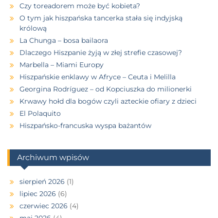
Czy toreadorem może być kobieta?
O tym jak hiszpańska tancerka stała się indyjską
królową
La Chunga – bosa bailaora
Dlaczego Hiszpanie żyją w złej strefie czasowej?
Marbella – Miami Europy
Hiszpańskie enklawy w Afryce – Ceuta i Melilla
Georgina Rodríguez – od Kopciuszka do milionerki
Krwawy hołd dla bogów czyli azteckie ofiary z dzieci
El Polaquito
Hiszpańsko-francuska wyspa bażantów
Archiwum wpisów
sierpień 2026
(1)
lipiec 2026
(6)
czerwiec 2026
(4)
maj 2026
(4)