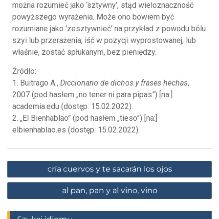
można rozumieć jako ‘sztywny’, stąd wieloznaczność
powyższego wyrażenia. Może ono bowiem być
rozumiane jako ‘zesztywnieć’ na przykład z powodu bólu
szyi lub przerażenia, iść w pozycji wyprostowanej, lub
właśnie, zostać spłukanym, bez pieniędzy.
Źródło:
1. Buitrago A.,
Diccionario de dichos y frases hechas
,
2007 (pod hasłem „no tener ni para pipas”) [na:]
academia.edu (dostęp: 15.02.2022).
2. „El Bienhablao” (pod hasłem „tieso”) [na:]
elbienhablao.es (dostęp: 15.02.2022).
cría cuervos y te sacarán los ojos
al pan, pan y al vino, vino