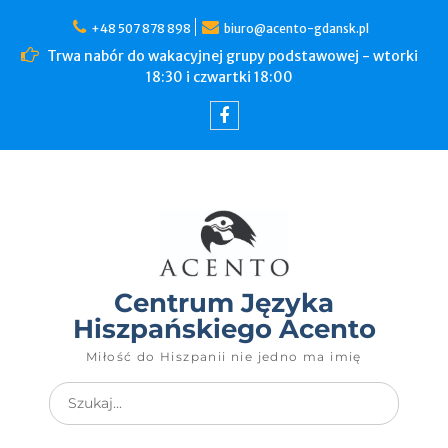
+48 507 878 898
biuro@acento-gdansk.pl
Trwa nabór do wakacyjnej grupy podstawowej - wtorki
18:30 i czwartki 18:00
Centrum Języka
Hiszpańskiego Acento
Miłość do Hiszpanii nie jedno ma imię