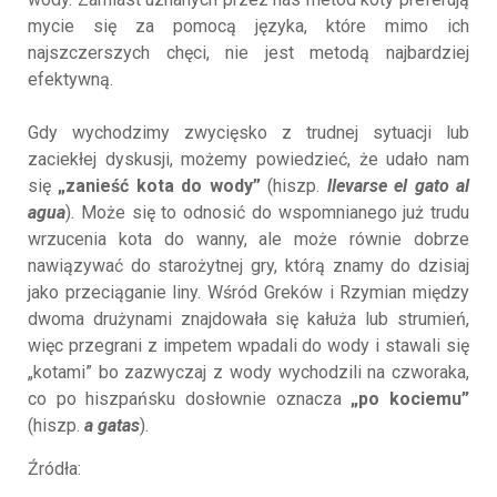
mycie się za pomocą języka, które mimo ich
najszczerszych chęci, nie jest metodą najbardziej
efektywną.
Gdy wychodzimy zwycięsko z trudnej sytuacji lub
zaciekłej dyskusji, możemy powiedzieć, że udało nam
się
„zanieść kota do wody”
(hiszp.
llevarse el gato al
agua
). Może się to odnosić do wspomnianego już trudu
wrzucenia kota do wanny, ale może równie dobrze
nawiązywać do starożytnej gry, którą znamy do dzisiaj
jako przeciąganie liny. Wśród Greków i Rzymian między
dwoma drużynami znajdowała się kałuża lub strumień,
więc przegrani z impetem wpadali do wody i stawali się
„kotami” bo zazwyczaj z wody wychodzili na czworaka,
co po hiszpańsku dosłownie oznacza
„po kociemu”
(hiszp.
a gatas
).
Źródła: