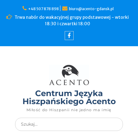
+48 507 878 898
biuro@acento-gdansk.pl
Trwa nabór do wakacyjnej grupy podstawowej - wtorki
18:30 i czwartki 18:00
Centrum Języka
Hiszpańskiego Acento
Miłość do Hiszpanii nie jedno ma imię