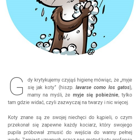
G
dy krytykujemy czyjąś higienę mówiąc, że „myje
się jak koty” (hiszp.
lavarse como los gatos
),
mamy na myśli, że
myje się pobieżnie
, tylko
tam gdzie widać, czyli zazwyczaj na twarzy i nic więcej.
Koty znane są ze swojej niechęci do kąpieli, o czym
przekonał się zapewne każdy kociarz, który swojego
pupila próbował zmusić do wejścia do wanny pełnej
wody. Zamiast uznanych przez nas metod koty preferują