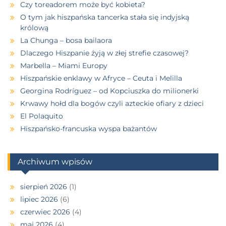
Czy toreadorem może być kobieta?
O tym jak hiszpańska tancerka stała się indyjską
królową
La Chunga – bosa bailaora
Dlaczego Hiszpanie żyją w złej strefie czasowej?
Marbella – Miami Europy
Hiszpańskie enklawy w Afryce – Ceuta i Melilla
Georgina Rodríguez – od Kopciuszka do milionerki
Krwawy hołd dla bogów czyli azteckie ofiary z dzieci
El Polaquito
Hiszpańsko-francuska wyspa bażantów
Archiwum wpisów
sierpień 2026
(1)
lipiec 2026
(6)
czerwiec 2026
(4)
maj 2026
(4)