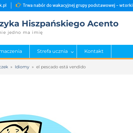
.pl
Trwa nabór do wakacyjnej grupy podstawowej - wtorki 
zyka Hiszpańskiego Acento
nie jedno ma imię
umaczenia
Strefa ucznia
Kontakt
czek
»
Idiomy
»
el pescado está vendido