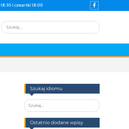
18:30 i czwartki 18:00
Szukaj idiomu
Ostatnio dodane wpisy