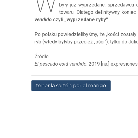
W
były już wyprzedane, sprzedawca 
towaru. Dlatego definitywny koniec 
vendido
czyli
„wyprzedane ryby”
.
Po polsku powiedzielibyśmy, że „kości zostały 
ryb (wtedy byłyby przecież „ości”), tylko do Ju
Źródło:
El pescado está vendido
, 2019 [na:] expresione
tener la sartén por el mango