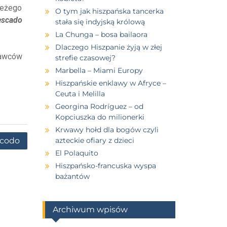
ieżego
O tym jak hiszpańska tancerka
escado
stała się indyjską królową
La Chunga – bosa bailaora
Dlaczego Hiszpanie żyją w złej
edawców
strefie czasowej?
Marbella – Miami Europy
Hiszpańskie enklawy w Afryce –
Ceuta i Melilla
Georgina Rodríguez – od
Kopciuszka do milionerki
Krwawy hołd dla bogów czyli
 codo
azteckie ofiary z dzieci
El Polaquito
Hiszpańsko-francuska wyspa
bażantów
Archiwum wpisów