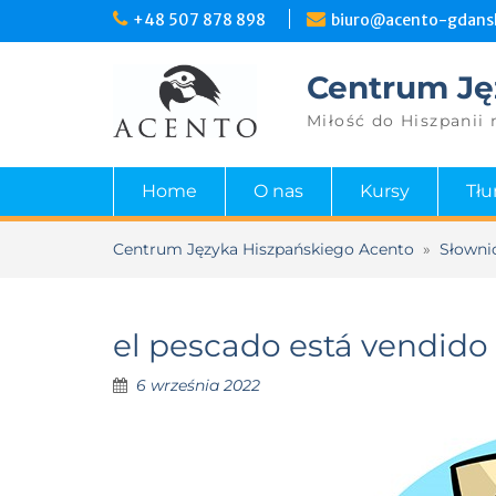
+48 507 878 898
biuro@acento-gdansk
Centrum Ję
Miłość do Hiszpanii 
Home
O nas
Kursy
Tł
Centrum Języka Hiszpańskiego Acento
»
Słowni
el pescado está vendido
6 września 2022