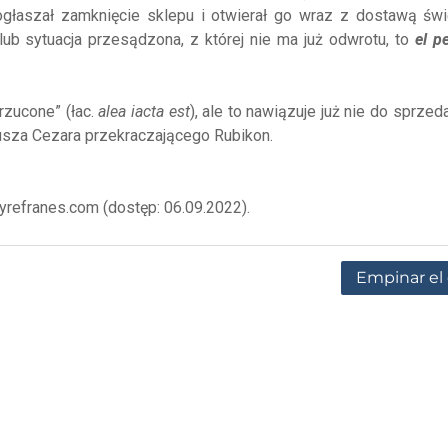
ogłaszał zamknięcie sklepu i otwierał go wraz z dostawą św
lub sytuacja przesądzona, z której nie ma już odwrotu, to
el p
rzucone” (łac.
alea iacta est
), ale to nawiązuje już nie do sprz
liusza Cezara przekraczającego Rubikon.
syrefranes.com (dostęp: 06.09.2022).
Empinar el