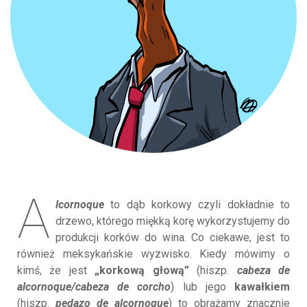
A
lcornoque
to dąb korkowy czyli dokładnie to
drzewo, którego miękką korę wykorzystujemy do
produkcji korków do wina. Co ciekawe, jest to
również meksykańskie wyzwisko. Kiedy mówimy o
kimś, że jest
„korkową głową”
(hiszp.
cabeza de
alcornoque/cabeza de corcho
) lub jego
kawałkiem
(hiszp.
pedazo de alcornoque
) to obrażamy znacznie