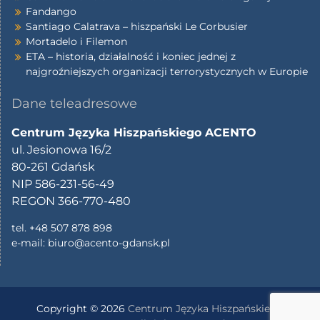
Fandango
Santiago Calatrava – hiszpański Le Corbusier
Mortadelo i Filemon
ETA – historia, działalność i koniec jednej z
najgroźniejszych organizacji terrorystycznych w Europie
Dane teleadresowe
Centrum Języka Hiszpańskiego ACENTO
ul. Jesionowa 16/2
80-261 Gdańsk
NIP 586-231-56-49
REGON 366-770-480
tel. +48 507 878 898
e-mail:
biuro@acento-gdansk.pl
Copyright © 2026
Centrum Języka Hiszpańskiego