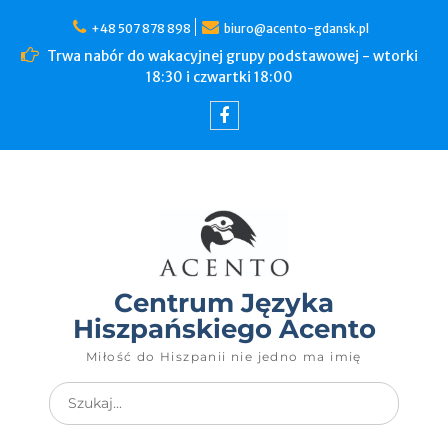
+48 507 878 898
biuro@acento-gdansk.pl
Trwa nabór do wakacyjnej grupy podstawowej - wtorki
18:30 i czwartki 18:00
Centrum Języka
Hiszpańskiego Acento
Miłość do Hiszpanii nie jedno ma imię