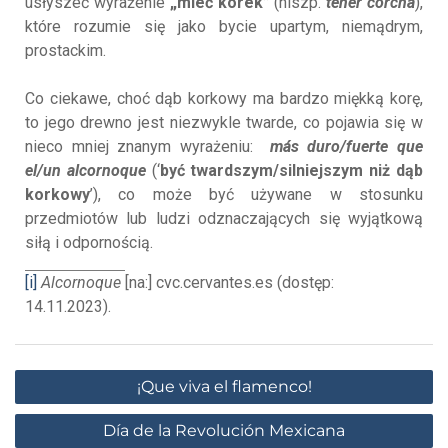
usłyszeć wyrażenie
„mieć korek”
(hiszp.
tener corcha
),
które rozumie się jako bycie upartym, niemądrym,
prostackim.
Co ciekawe, choć dąb korkowy ma bardzo miękką korę,
to jego drewno jest niezwykle twarde, co pojawia się w
nieco mniej znanym wyrażeniu:
más duro/fuerte que
el/un alcornoque
(‘
być twardszym/silniejszym niż dąb
korkowy
’), co może być używane w stosunku
przedmiotów lub ludzi odznaczających się wyjątkową
siłą i odpornością.
[i]
Alcornoque
[na:] cvc.cervantes.es (dostęp:
14.11.2023).
¡Que viva el flamenco!
Día de la Revolución Mexicana