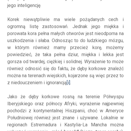
jego inteligencję.
Korek niewątpliwie ma wiele pożądanych cech i
ogromną listę zastosowań. Jednak jego miękka i
porowata kora pełna małych otworów jest nieodporna na
uszkodzenia i słaba. Odnosząc to do ludzkiego mózgu,
w którym również mamy przecież korę, możemy
powiedzieć, że taka pełna dziur, miękka i lekka jest
gorsza od twardej, ciężkiej i solidnej. Wyrażenie to może
również odnosić się do faktu, że dęby korkowe znaleźć
można na terenach wiejskich, kojarzone są więc przez to
z niedouczeniem i ignorancją
[i]
.
Jako że dęby korkowe rosną na terenie Półwyspu
Iberyjskiego oraz północy Afryki, wyrażenie najpewniej
pochodzi z kontynentalnej Hiszpanii, choć w Ameryce
Południowej również jest znane i używane. Lokalnie w
regionach Estremadura i Kastylia-La Mancha można