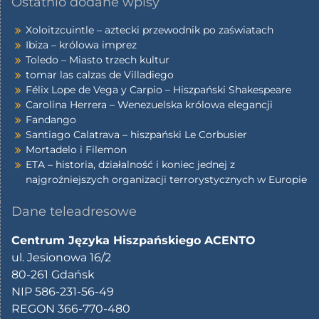
Ostatnio dodane wpisy
Xoloitzcuintle – aztecki przewodnik po zaświatach
Ibiza – królowa imprez
Toledo – Miasto trzech kultur
tomar las calzas de Villadiego
Félix Lope de Vega y Carpio – Hiszpański Shakespeare
Carolina Herrera – Wenezuelska królowa elegancji
Fandango
Santiago Calatrava – hiszpański Le Corbusier
Mortadelo i Filemon
ETA – historia, działalność i koniec jednej z
najgroźniejszych organizacji terrorystycznych w Europie
Dane teleadresowe
Centrum Języka Hiszpańskiego ACENTO
ul. Jesionowa 16/2
80-261 Gdańsk
NIP 586-231-56-49
REGON 366-770-480