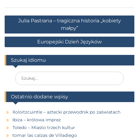
Julia Pastrana – tragiczna historia „kobiety
małpy”
Europejski Dzień Języków
Szukaj idiomu
Ostatnio dodane wpisy
Xoloitzcuintle – aztecki przewodnik po zaświatach
Ibiza – królowa imprez
Toledo – Miasto trzech kultur
tomar las calzas de Villadiego