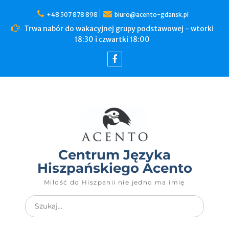
+48 507 878 898
biuro@acento-gdansk.pl
Trwa nabór do wakacyjnej grupy podstawowej - wtorki
18:30 i czwartki 18:00
Centrum Języka
Hiszpańskiego Acento
Miłość do Hiszpanii nie jedno ma imię