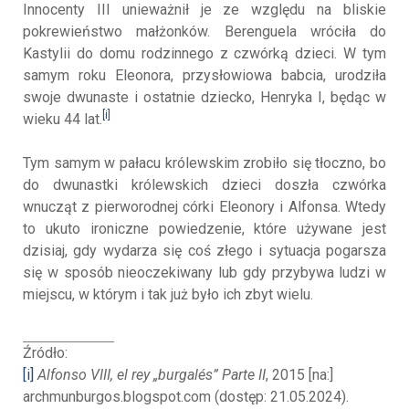
Innocenty III unieważnił je ze względu na bliskie
pokrewieństwo małżonków. Berenguela wróciła do
Kastylii do domu rodzinnego z czwórką dzieci. W tym
samym roku Eleonora, przysłowiowa babcia, urodziła
swoje dwunaste i ostatnie dziecko, Henryka I, będąc w
[i]
wieku 44 lat.
Tym samym w pałacu królewskim zrobiło się tłoczno, bo
do dwunastki królewskich dzieci doszła czwórka
wnucząt z pierworodnej córki Eleonory i Alfonsa. Wtedy
to ukuto ironiczne powiedzenie, które używane jest
dzisiaj, gdy wydarza się coś złego i sytuacja pogarsza
się w sposób nieoczekiwany lub gdy przybywa ludzi w
miejscu, w którym i tak już było ich zbyt wielu.
Źródło:
[i]
Alfonso VIII, el rey „burgalés” Parte II
, 2015 [na:]
archmunburgos.blogspot.com (dostęp: 21.05.2024).