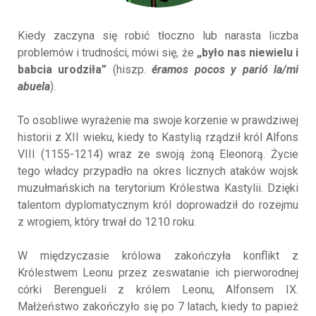
Kiedy zaczyna się robić tłoczno lub narasta liczba
problemów i trudności, mówi się, że
„było nas niewielu i
babcia urodziła”
(hiszp.
éramos pocos y parió la/mi
abuela
).
To osobliwe wyrażenie ma swoje korzenie w prawdziwej
historii z XII wieku, kiedy to Kastylią rządził król Alfons
VIII (1155-1214) wraz ze swoją żoną Eleonorą. Życie
tego władcy przypadło na okres licznych ataków wojsk
muzułmańskich na terytorium Królestwa Kastylii. Dzięki
talentom dyplomatycznym król doprowadził do rozejmu
z wrogiem, który trwał do 1210 roku.
W międzyczasie królowa zakończyła konflikt z
Królestwem Leonu przez zeswatanie ich pierworodnej
córki Berengueli z królem Leonu, Alfonsem IX.
Małżeństwo zakończyło się po 7 latach, kiedy to papież