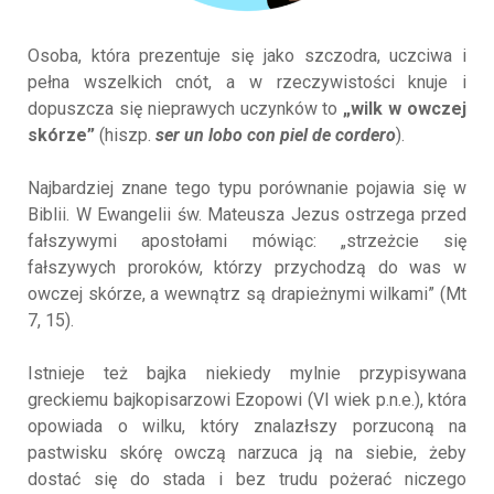
Osoba, która prezentuje się jako szczodra, uczciwa i
pełna wszelkich cnót, a w rzeczywistości knuje i
dopuszcza się nieprawych uczynków to
„wilk w owczej
skórze”
(hiszp.
ser un lobo con piel de cordero
).
Najbardziej znane tego typu porównanie pojawia się w
Biblii. W Ewangelii św. Mateusza Jezus ostrzega przed
fałszywymi apostołami mówiąc: „strzeżcie się
fałszywych proroków, którzy przychodzą do was w
owczej skórze, a wewnątrz są drapieżnymi wilkami” (Mt
7, 15).
Istnieje też bajka niekiedy mylnie przypisywana
greckiemu bajkopisarzowi Ezopowi (VI wiek p.n.e.), która
opowiada o wilku, który znalazłszy porzuconą na
pastwisku skórę owczą narzuca ją na siebie, żeby
dostać się do stada i bez trudu pożerać niczego