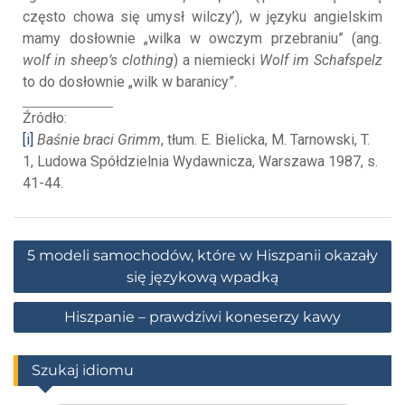
często chowa się umysł wilczy’), w języku angielskim
mamy dosłownie „wilka w owczym przebraniu” (ang
.
wolf in sheep’s clothing
) a niemiecki
Wolf im Schafspelz
to do dosłownie „wilk w baranicy”.
Źródło:
[i]
Baśnie braci Grimm
, tłum. E. Bielicka, M. Tarnowski, T.
1, Ludowa Spółdzielnia Wydawnicza, Warszawa 1987, s.
41-44.
5 modeli samochodów, które w Hiszpanii okazały
się językową wpadką
Hiszpanie – prawdziwi koneserzy kawy
Szukaj idiomu