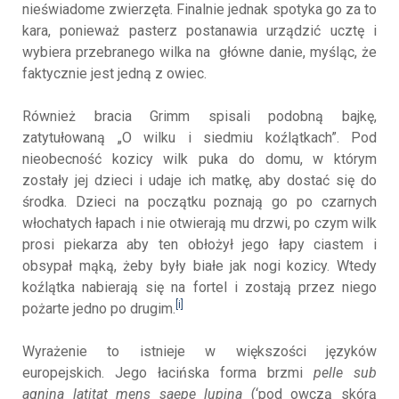
nieświadome zwierzęta. Finalnie jednak spotyka go za to
kara, ponieważ pasterz postanawia urządzić ucztę i
wybiera przebranego wilka na główne danie, myśląc, że
faktycznie jest jedną z owiec.
Również bracia Grimm spisali podobną bajkę,
zatytułowaną „O wilku i siedmiu koźlątkach”. Pod
nieobecność kozicy wilk puka do domu, w którym
zostały jej dzieci i udaje ich matkę, aby dostać się do
środka. Dzieci na początku poznają go po czarnych
włochatych łapach i nie otwierają mu drzwi, po czym wilk
prosi piekarza aby ten obłożył jego łapy ciastem i
obsypał mąką, żeby były białe jak nogi kozicy. Wtedy
koźlątka nabierają się na fortel i zostają przez niego
[i]
pożarte jedno po drugim.
Wyrażenie to istnieje w większości języków
europejskich. Jego łacińska forma brzmi
pelle sub
agnina latitat mens saepe lupina
(‘pod owczą skórą