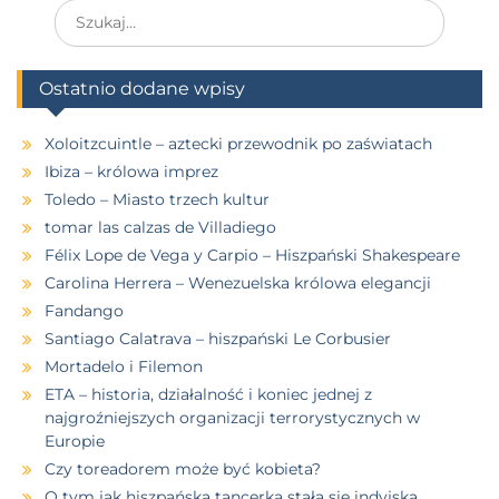
Ostatnio dodane wpisy
Xoloitzcuintle – aztecki przewodnik po zaświatach
Ibiza – królowa imprez
Toledo – Miasto trzech kultur
tomar las calzas de Villadiego
Félix Lope de Vega y Carpio – Hiszpański Shakespeare
Carolina Herrera – Wenezuelska królowa elegancji
Fandango
Santiago Calatrava – hiszpański Le Corbusier
Mortadelo i Filemon
ETA – historia, działalność i koniec jednej z
najgroźniejszych organizacji terrorystycznych w
Europie
Czy toreadorem może być kobieta?
O tym jak hiszpańska tancerka stała się indyjską