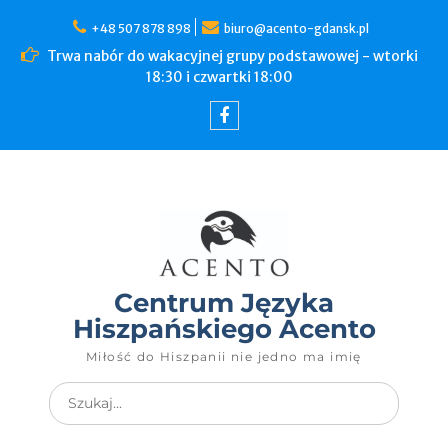
+48 507 878 898
biuro@acento-gdansk.pl
Trwa nabór do wakacyjnej grupy podstawowej - wtorki
18:30 i czwartki 18:00
Centrum Języka
Hiszpańskiego Acento
Miłość do Hiszpanii nie jedno ma imię