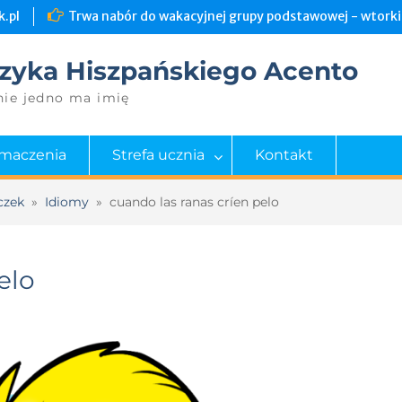
.pl
Trwa nabór do wakacyjnej grupy podstawowej - wtorki 
zyka Hiszpańskiego Acento
nie jedno ma imię
umaczenia
Strefa ucznia
Kontakt
czek
»
Idiomy
»
cuando las ranas críen pelo
elo