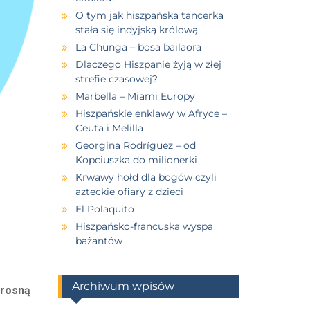
O tym jak hiszpańska tancerka
stała się indyjską królową
La Chunga – bosa bailaora
Dlaczego Hiszpanie żyją w złej
strefie czasowej?
Marbella – Miami Europy
Hiszpańskie enklawy w Afryce –
Ceuta i Melilla
Georgina Rodríguez – od
Kopciuszka do milionerki
Krwawy hołd dla bogów czyli
azteckie ofiary z dzieci
El Polaquito
Hiszpańsko-francuska wyspa
bażantów
Archiwum wpisów
rosną