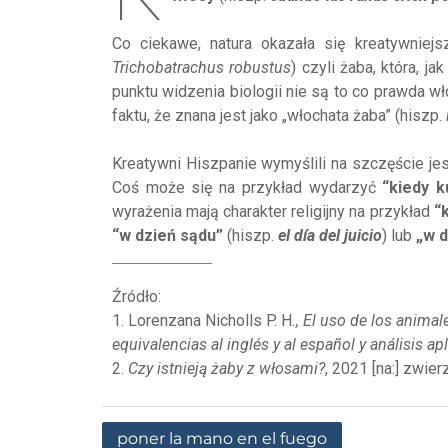
Co ciekawe, natura okazała się kreatywniejsz
Trichobatrachus robustus
) czyli żaba, która, 
punktu widzenia biologii nie są to co prawda w
faktu, że znana jest jako „włochata żaba” (hiszp.
Kreatywni Hiszpanie wymyślili na szczęście j
Coś może się na przykład wydarzyć
“kiedy k
wyrażenia mają charakter religijny na przykład
“
“w dzień sądu”
(hiszp.
el día del juicio
) lub
„w d
Źródło:
1. Lorenzana Nicholls P. H
., El uso de los anima
equivalencias al inglés y al español y análisis ap
2.
Czy istnieją żaby z włosami?
, 2021 [na:] zwie
poner la mano en el fuego