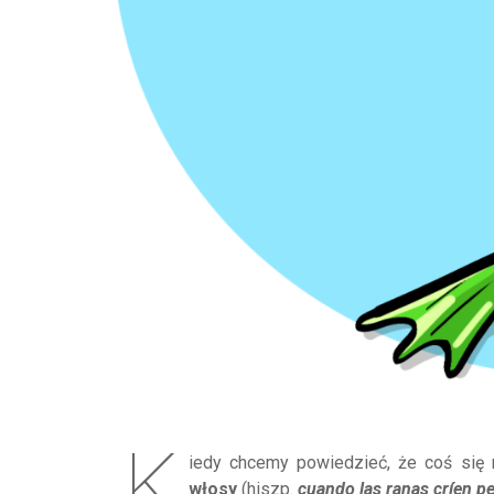
K
iedy chcemy powiedzieć, że coś się 
włosy
(hiszp.
cuando las ranas críen pe