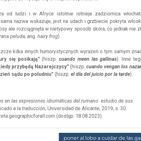
a od ludzi i w Afryce istotnie istnieje zadziornica włochata
jak sama nazwa wskazuje, jest na udach i grzbiecie pokryta włos
łosy ale rozciągnięta w nietypowy sposób skóra, co jednak nie 
rana peluda
, ang
. hairy frog
).
eszcze kilka innych humorystycznych wyrażeń o tym samym znac
ury się posikają”
(hiszp.
cuando meen las gallinas
). Inne te
kiedy przybędą Nazarejczycy”
(hiszp.
cuando vengan los naza
zień sądu po południu”
(hiszp.
el día del juicio por la tarde
).
les en las expresiones idiomáticas del rumano: estudio de sus
licado a la traducción
, Universidad de Alicante, 2019, s. 30.
rzeta.geographicforall.com (dostęp: 18.08.2023).
poner al lobo a cuidar de las ga