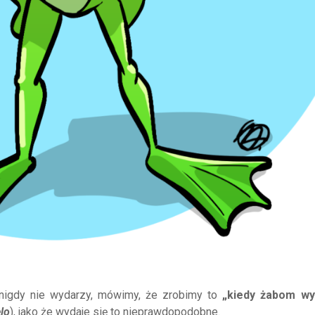
nigdy nie wydarzy, mówimy, że zrobimy to
„kiedy żabom wy
lo
), jako że wydaje się to nieprawdopodobne.