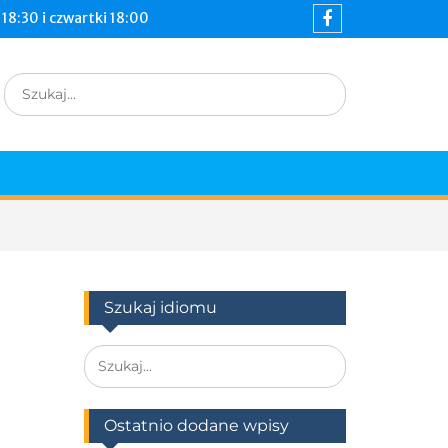
18:30 i czwartki 18:00
Szukaj idiomu
Ostatnio dodane wpisy