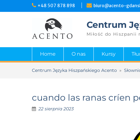
+48 507 878 898
biuro@acento-gdansk
Centrum Ję
Miłość do Hiszpanii 
Home
O nas
Kursy
Tł
Centrum Języka Hiszpańskiego Acento
»
Słowni
cuando las ranas críen p
22 sierpnia 2023