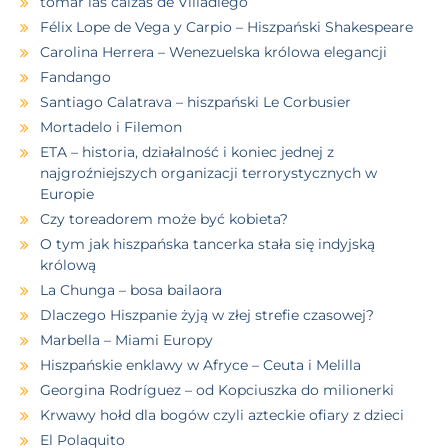
tomar las calzas de Villadiego
Félix Lope de Vega y Carpio – Hiszpański Shakespeare
Carolina Herrera – Wenezuelska królowa elegancji
Fandango
Santiago Calatrava – hiszpański Le Corbusier
Mortadelo i Filemon
ETA – historia, działalność i koniec jednej z
najgroźniejszych organizacji terrorystycznych w
Europie
Czy toreadorem może być kobieta?
O tym jak hiszpańska tancerka stała się indyjską
królową
La Chunga – bosa bailaora
Dlaczego Hiszpanie żyją w złej strefie czasowej?
Marbella – Miami Europy
Hiszpańskie enklawy w Afryce – Ceuta i Melilla
Georgina Rodríguez – od Kopciuszka do milionerki
Krwawy hołd dla bogów czyli azteckie ofiary z dzieci
El Polaquito