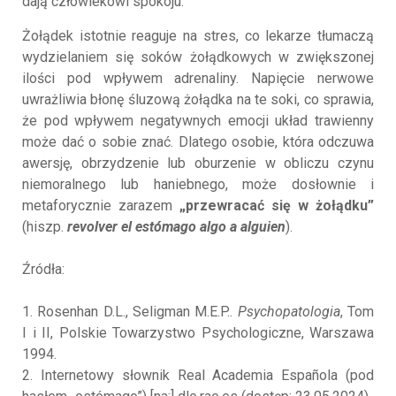
dają człowiekowi spokoju.
Żołądek istotnie reaguje na stres, co lekarze tłumaczą
wydzielaniem się soków żołądkowych w zwiększonej
ilości pod wpływem adrenaliny. Napięcie nerwowe
uwrażliwia błonę śluzową żołądka na te soki, co sprawia,
że pod wpływem negatywnych emocji układ trawienny
może dać o sobie znać. Dlatego osobie, która odczuwa
awersję, obrzydzenie lub oburzenie w obliczu czynu
niemoralnego lub haniebnego, może dosłownie i
metaforycznie zarazem
„przewracać się w żołądku”
(hiszp.
revolver el estómago algo a alguien
).
Źródła:
1. Rosenhan D.L., Seligman M.E.P..
Psychopatologia
, Tom
I i II, Polskie Towarzystwo Psychologiczne, Warszawa
1994.
2. Internetowy słownik Real Academia Española (pod