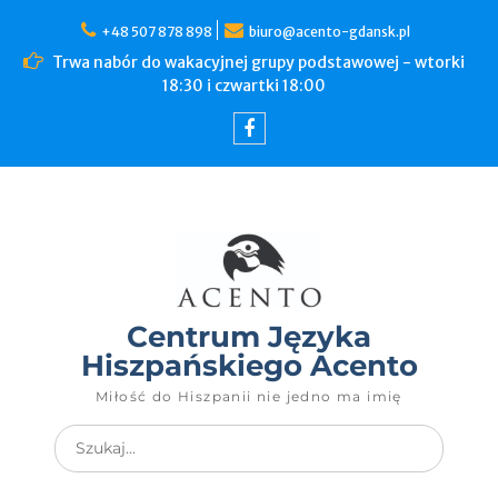
+48 507 878 898
biuro@acento-gdansk.pl
Trwa nabór do wakacyjnej grupy podstawowej - wtorki
18:30 i czwartki 18:00
Centrum Języka
Hiszpańskiego Acento
Miłość do Hiszpanii nie jedno ma imię