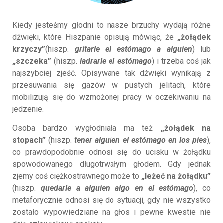
Kiedy jesteśmy głodni to nasze brzuchy wydają różne
dźwięki, które Hiszpanie opisują mówiąc, że
„żołądek
krzyczy”
(hiszp.
gritarle el estómago a alguien
) lub
„szczeka”
(hiszp.
ladrarle el estómago
) i trzeba coś jak
najszybciej zjeść. Opisywane tak dźwięki wynikają z
przesuwania się gazów w pustych jelitach, które
mobilizują się do wzmożonej pracy w oczekiwaniu na
jedzenie.
Osoba bardzo wygłodniała ma też
„żołądek na
stopach”
(hiszp.
tener alguien el estómago en los pies
),
co prawdopodobnie odnosi się do ucisku w żołądku
spowodowanego długotrwałym głodem. Gdy jednak
zjemy coś ciężkostrawnego może to
„leżeć na żołądku”
(hiszp.
quedarle a alguien algo en el estómago
), co
metaforycznie odnosi się do sytuacji, gdy nie wszystko
zostało wypowiedziane na głos i pewne kwestie nie