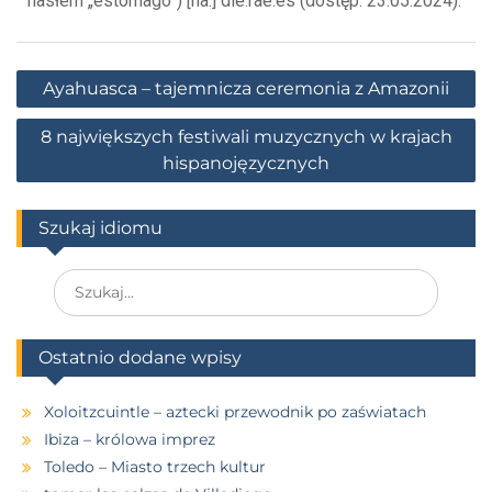
hasłem „estómago”) [na:] dle.rae.es (dostęp: 23.05.2024).
Ayahuasca – tajemnicza ceremonia z Amazonii
8 największych festiwali muzycznych w krajach
hispanojęzycznych
Szukaj idiomu
Ostatnio dodane wpisy
Xoloitzcuintle – aztecki przewodnik po zaświatach
Ibiza – królowa imprez
Toledo – Miasto trzech kultur