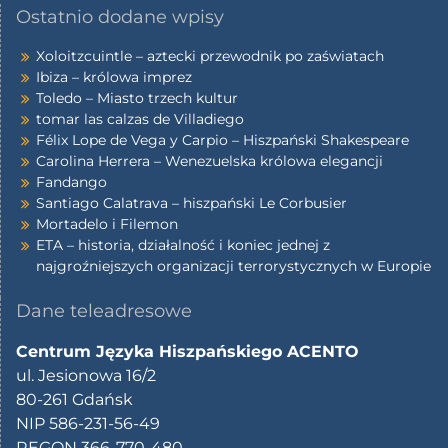
Ostatnio dodane wpisy
Xoloitzcuintle – aztecki przewodnik po zaświatach
Ibiza – królowa imprez
Toledo – Miasto trzech kultur
tomar las calzas de Villadiego
Félix Lope de Vega y Carpio – Hiszpański Shakespeare
Carolina Herrera – Wenezuelska królowa elegancji
Fandango
Santiago Calatrava – hiszpański Le Corbusier
Mortadelo i Filemon
ETA – historia, działalność i koniec jednej z
najgroźniejszych organizacji terrorystycznych w Europie
Dane teleadresowe
Centrum Języka Hiszpańskiego ACENTO
ul. Jesionowa 16/2
80-261 Gdańsk
NIP 586-231-56-49
REGON 366-770-480